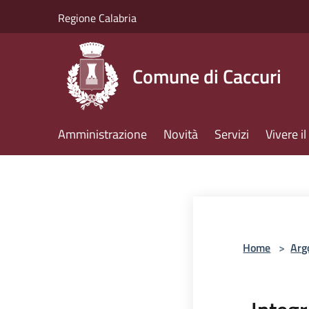
Salta al contenuto principale
Regione Calabria
Comune di Caccuri
Amministrazione
Novità
Servizi
Vivere 
Home
>
Arg