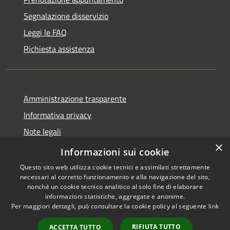
Segnalazione disservizio
Leggi le FAQ
Richiesta assistenza
Amministrazione trasparente
Informativa privacy
Note legali
×
Dichiarazione di accessibilità
Informazioni sui cookie
Questo sito web utilizza cookie tecnici e assimilati strettamente
necessari al corretto funzionamento e alla navigazione del sito,
nonché un cookie tecnico analitico al solo fine di elaborare
informazioni statistiche, aggregate e anonime.
RSS
Copyright © 2026 • Comune di
Per maggiori dettagli, può consultare la cookie policy al seguente
link
Accessibilità
Caccuri • Powered by
Privacy
Municipium
Accesso
•
RIFIUTA TUTTO
ACCETTA TUTTO