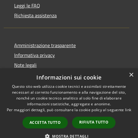
Leggi le FAQ
Richiesta assistenza
Amministrazione trasparente
Informativa privacy
Note legali
×
Dichiarazione di accessibilità
Informazioni sui cookie
Questo sito web utilizza cookie tecnici e assimilati strettamente
necessari al corretto funzionamento e alla navigazione del sito,
nonché un cookie tecnico analitico al solo fine di elaborare
informazioni statistiche, aggregate e anonime.
RSS
Copyright © 2026 • Comune di
Per maggiori dettagli, può consultare la cookie policy al seguente
link
Accessibilità
Caccuri • Powered by
Privacy
Municipium
Accesso
•
RIFIUTA TUTTO
ACCETTA TUTTO
Cookie
redazione
Mappa del sito
MOSTRA DETTAGLI