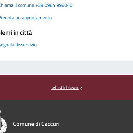
Chiama il comune +39 0984 998040
Prenota un appuntamento
lemi in città
Segnala disservizio
whistleblowing
Comune di Caccuri