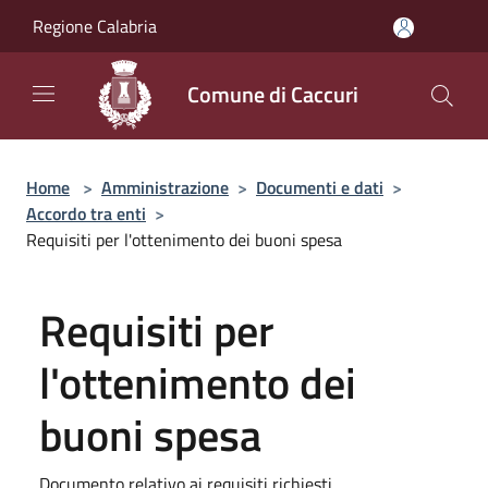
Salta al contenuto principale
Regione Calabria
Comune di Caccuri
Home
>
Amministrazione
>
Documenti e dati
>
Accordo tra enti
>
Requisiti per l'ottenimento dei buoni spesa
Requisiti per
l'ottenimento dei
buoni spesa
Documento relativo ai requisiti richiesti