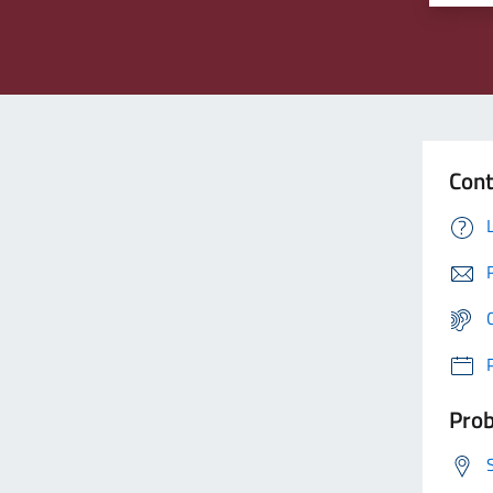
Cont
Prob