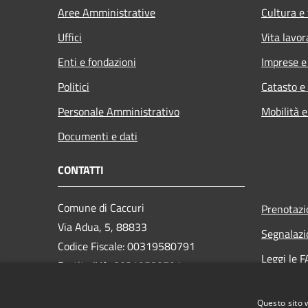
Aree Amministrative
Cultura e
Uffici
Vita lavor
Enti e fondazioni
Imprese 
Politici
Catasto e
Personale Amministrativo
Mobilità e
Documenti e dati
CONTATTI
Comune di Caccuri
Prenotaz
Via Adua, 5, 88833
Segnalazi
Codice Fiscale: 00319580791
Leggi le 
Partita IVA: 00319580791
Richiesta
PEC: protocollo.caccuri@asmepec.it
Questo sito 