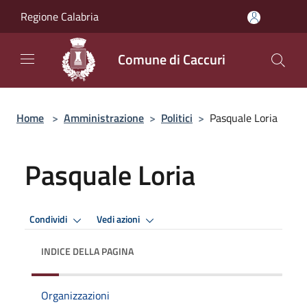
Salta al contenuto principale
Regione Calabria
Comune di Caccuri
Home
>
Amministrazione
>
Politici
>
Pasquale Loria
Pasquale Loria
Condividi
Vedi azioni
INDICE DELLA PAGINA
Organizzazioni