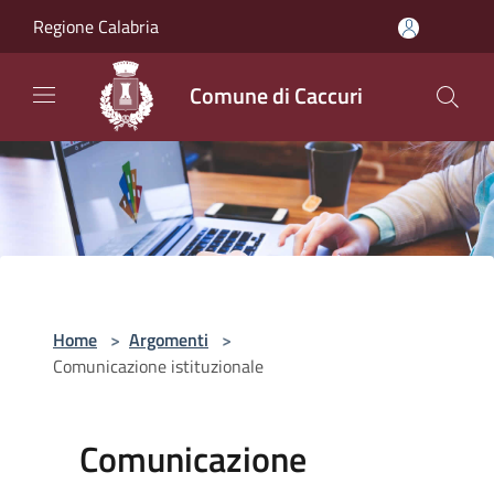
Salta al contenuto principale
Regione Calabria
Comune di Caccuri
Home
>
Argomenti
>
Comunicazione istituzionale
Comunicazione