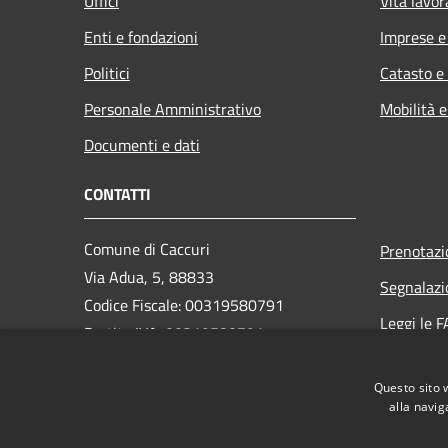
Uffici
Vita lavor
Enti e fondazioni
Imprese 
Politici
Catasto e
Personale Amministrativo
Mobilità e
Documenti e dati
CONTATTI
Comune di Caccuri
Prenotaz
Via Adua, 5, 88833
Segnalazi
Codice Fiscale: 00319580791
Leggi le 
Partita IVA: 00319580791
Richiesta
PEC: protocollo.caccuri@asmepec.it
Questo sito 
Centralino Unico: +39 0984 998040
alla navig