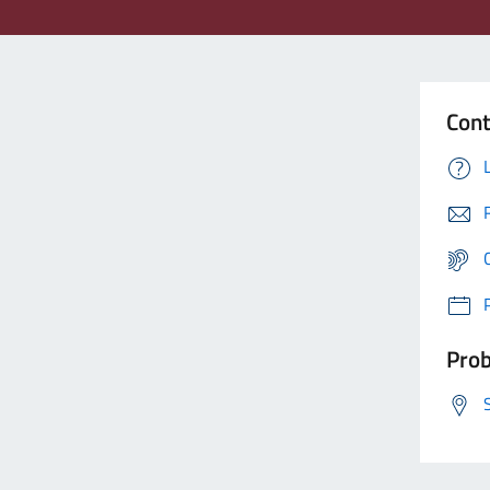
Cont
Prob