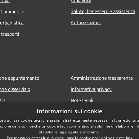
ativa
Salute, benessere e assistenza
e Commercio
Autorizzazioni
 urbanistica
 trasporti
ione appuntamento
Amministrazione trasparente
one disservizio
Informativa privacy
FAQ
Note legali
Informazioni sui cookie
 assistenza
Dichiarazione di accessibilità
web utilizza cookie tecnici e assimilati strettamente necessari al corretto fu
azione del sito, nonché un cookie tecnico analitico al solo fine di elaborare i
statistiche, aggregate e anonime.
Per maggiori dettagli, può consultare la cookie policy al seguente
link