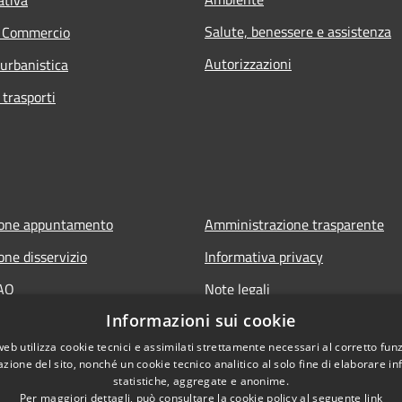
Salute, benessere e assistenza
e Commercio
Autorizzazioni
 urbanistica
 trasporti
ione appuntamento
Amministrazione trasparente
one disservizio
Informativa privacy
FAQ
Note legali
Informazioni sui cookie
 assistenza
Dichiarazione di accessibilità
web utilizza cookie tecnici e assimilati strettamente necessari al corretto fu
azione del sito, nonché un cookie tecnico analitico al solo fine di elaborare i
statistiche, aggregate e anonime.
Per maggiori dettagli, può consultare la cookie policy al seguente
link