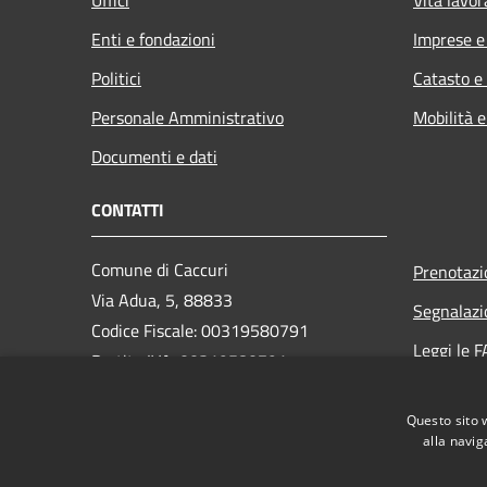
Enti e fondazioni
Imprese 
Politici
Catasto e
Personale Amministrativo
Mobilità e
Documenti e dati
CONTATTI
Comune di Caccuri
Prenotaz
Via Adua, 5, 88833
Segnalazi
Codice Fiscale: 00319580791
Leggi le 
Partita IVA: 00319580791
Richiesta
PEC: protocollo.caccuri@asmepec.it
Questo sito 
Centralino Unico: +39 0984 998040
alla navig