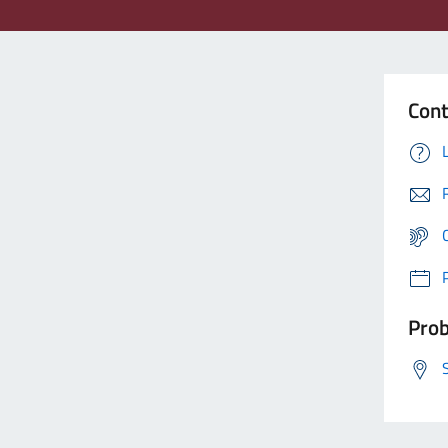
Cont
Prob