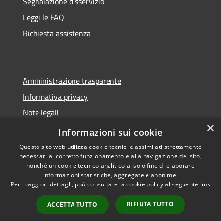
Segnalazione disservizio
Leggi le FAQ
Richiesta assistenza
Amministrazione trasparente
Informativa privacy
Note legali
×
Dichiarazione di accessibilità
Informazioni sui cookie
Questo sito web utilizza cookie tecnici e assimilati strettamente
necessari al corretto funzionamento e alla navigazione del sito,
nonché un cookie tecnico analitico al solo fine di elaborare
informazioni statistiche, aggregate e anonime.
RSS
Copyright © 2026 • Comune di
Per maggiori dettagli, può consultare la cookie policy al seguente
link
Accessibilità
Caccuri • Powered by
Privacy
Municipium
Accesso
•
RIFIUTA TUTTO
ACCETTA TUTTO
Cookie
redazione