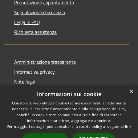
Prenotazione appuntamento
Segnalazione disservizio
Leggi le FAQ
Richiesta assistenza
Amministrazione trasparente
Informativa privacy
Note legali
×
Dichiarazione di accessibilità
Informazioni sui cookie
Questo sito web utilizza cookie tecnici e assimilati strettamente
necessari al corretto funzionamento e alla navigazione del sito,
nonché un cookie tecnico analitico al solo fine di elaborare
informazioni statistiche, aggregate e anonime.
RSS
Copyright © 2026 • Comune di
Per maggiori dettagli, può consultare la cookie policy al seguente
link
Accessibilità
Caccuri • Powered by
Privacy
Municipium
Accesso
•